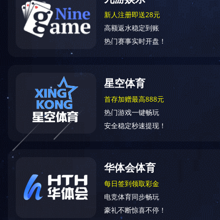
荣誉资质
荣誉证书二
更新时间：2024-01-17
点击次数：
675