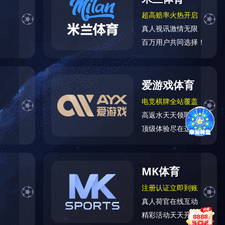
当前位置：
首页
>
荣誉资质
关注
联系
顶部