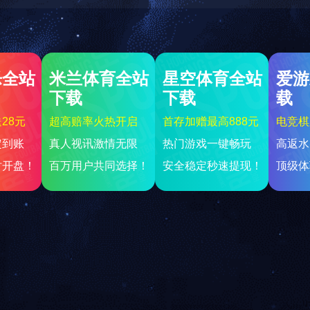
热线电话：
400-123-4567
关于我们
产品中心