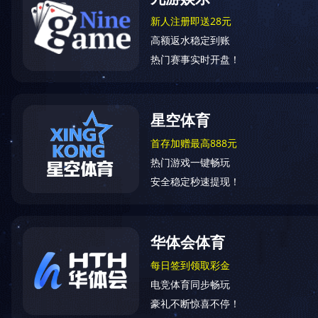
荣誉资质
荣誉证书七
更新时间：2024-01-17
点击次数：
678