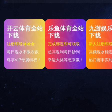
上一篇
荣誉证书六
下一篇
荣誉证书八
电子邮箱：
info@allthebelts.com